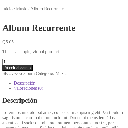
Inicio
/
Music
/
Album Recurrente
Album Recurrente
Q
5.05
This is a simple, virtual product.
Album
Recurrente
Añadir al carrito
cantidad
SKU:
woo-album
Categoría:
Music
Descripción
Valoraciones (0)
Descripción
Lorem ipsum dolor sit amet, consectetur adipiscing elit. Vestibulum
sagittis orci ac odio dictum tincidunt. Donec ut metus leo. Class
aptent taciti sociosqu ad litora torquent per conubia nostra, per
inceptos himenaeos. Sed luctus, dui eu sagittis sodales, nulla nibh