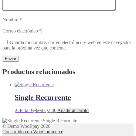
Nombre
*
Correo electrónico
*
Guarda mi nombre, correo electrónico y web en este navegador
para la próxima vez que comente.
Productos relacionados
Single Recurrente
El
El
¡Oferta!
Q
3.00
Q
2.00
Añadir al carrito
precio
precio
Single Recurrente
original
actual
© Demo WooEpay 2026
era:
es:
Construido con WooCommerce
.
Q3.00.
Q2.00.