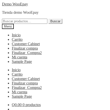
Ir
Ir
Demo WooEpay
a
al
Tienda demo WooEpay
la
contenido
navegación
Buscar
Buscar
por:
Menú
Inicio
Carrito
Customer Cabinet
Finalizar compra
Finalizar_Compra2
Mi cuenta
Sample Page
Inicio
Carrito
Customer Cabinet
Finalizar compra
Finalizar_Compra2
Mi cuenta
Sample Page
Q
0.00
0 productos