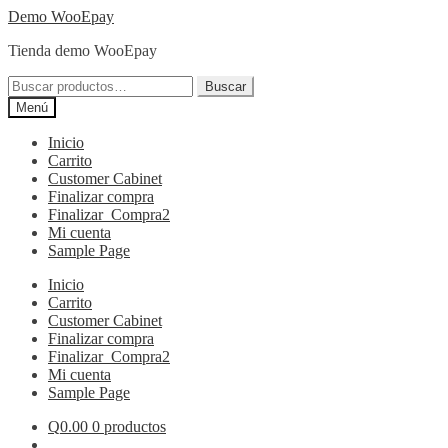
Ir
Ir
Demo WooEpay
a
al
Tienda demo WooEpay
la
contenido
navegación
Buscar
Buscar
por:
Menú
Inicio
Carrito
Customer Cabinet
Finalizar compra
Finalizar_Compra2
Mi cuenta
Sample Page
Inicio
Carrito
Customer Cabinet
Finalizar compra
Finalizar_Compra2
Mi cuenta
Sample Page
Q
0.00
0 productos